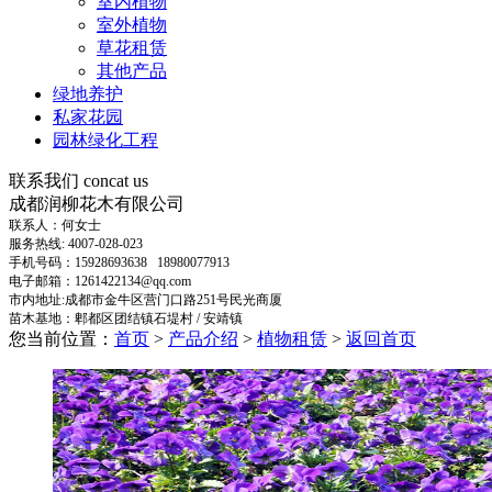
室内植物
室外植物
草花租赁
其他产品
绿地养护
私家花园
园林绿化工程
联系我们
concat us
成都润柳花木有限公司
联系人：何女士
服务热线: 4007-028-023
手机号码：15928693638 18980077913
电子邮箱：1261422134@qq.com
市内地址:成都市金牛区营门口路251号民光商厦
苗木基地：郫都区团结镇石堤村 / 安靖镇
您当前位置：
首页
>
产品介绍
>
植物租赁
>
返回首页