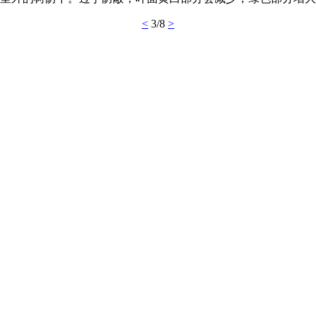
<
3/8
>