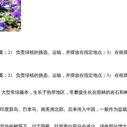
；2） 负责绿植的挑选、运输，并摆放在指定地点；3） 在租摆
案；2） 负责绿植的挑选、运输，并摆放在指定地点；3） 在租
麟叶属植物，大型常绿藤本，生长于热带地区，常攀援生长在雨林的岩石
印度群岛、巴拿马、南美洲北部。后来传入中国，一般作为盆栽
室外的树荫下。过于荫蔽，叶面黄白部分会减少，绿色部分增大