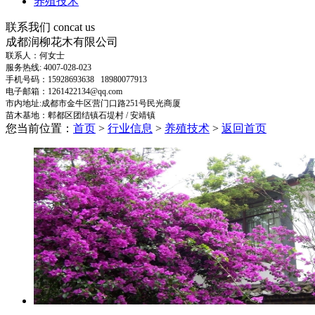
养殖技术
联系我们
concat us
成都润柳花木有限公司
联系人：何女士
服务热线: 4007-028-023
手机号码：15928693638 18980077913
电子邮箱：1261422134@qq.com
市内地址:成都市金牛区营门口路251号民光商厦
苗木基地：郫都区团结镇石堤村 / 安靖镇
您当前位置：
首页
>
行业信息
>
养殖技术
>
返回首页