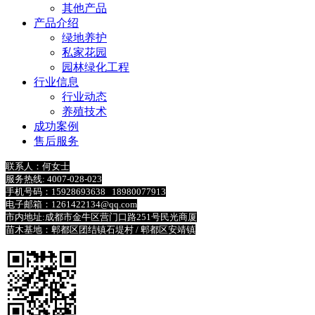
其他产品
产品介绍
绿地养护
私家花园
园林绿化工程
行业信息
行业动态
养殖技术
成功案例
售后服务
联系人：何女士
服务热线: 4007-028-023
手机号码：15928693638 18980077913
电子邮箱：1261422134@qq.com
市内地址:成都市金牛区营门口路251号民光商厦
苗木基地：郫都区团结镇石堤村 /
郫都区安靖镇