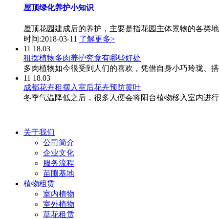
屋顶绿化养护小知识
屋顶花园建成后的养护，主要是指花园主体景物的各类地被
时间:2018-03-11
了解更多>
11
18.03
租摆植物多肉养护究竟有哪些好处
多肉植物如今很受到人们的喜欢，凭借自身小巧玲珑、搭
11
18.03
成都花卉租摆入室后花卉预防黄叶
冬季气温降低之后，很多人便会将阳台植物移入室内进行
关于我们
公司简介
企业文化
服务流程
苗圃基地
植物租赁
室内植物
室外植物
草花租赁