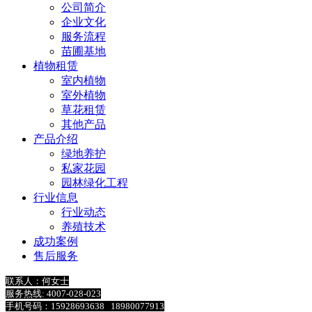
公司简介
企业文化
服务流程
苗圃基地
植物租赁
室内植物
室外植物
草花租赁
其他产品
产品介绍
绿地养护
私家花园
园林绿化工程
行业信息
行业动态
养殖技术
成功案例
售后服务
联系人：何女士
服务热线: 4007-028-023
手机号码：15928693638 18980077913