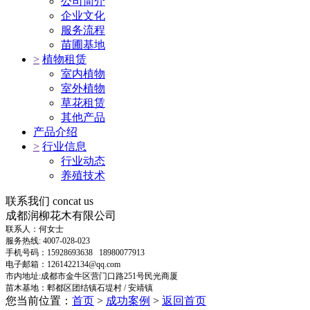
公司简介
企业文化
服务流程
苗圃基地
>
植物租赁
室内植物
室外植物
草花租赁
其他产品
产品介绍
>
行业信息
行业动态
养殖技术
联系我们
concat us
成都润柳花木有限公司
联系人：何女士
服务热线: 4007-028-023
手机号码：15928693638 18980077913
电子邮箱：1261422134@qq.com
市内地址:成都市金牛区营门口路251号民光商厦
苗木基地：郫都区团结镇石堤村 / 安靖镇
您当前位置：
首页
>
成功案例
>
返回首页