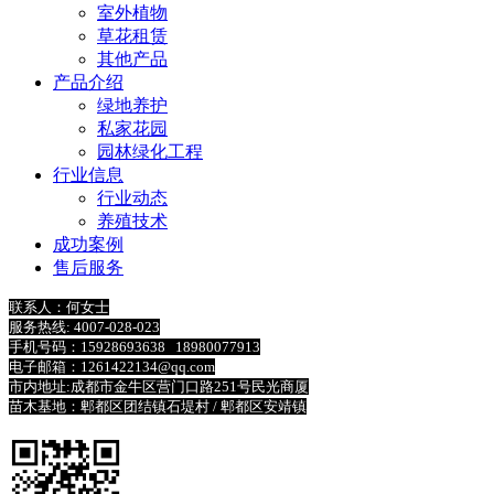
室外植物
草花租赁
其他产品
产品介绍
绿地养护
私家花园
园林绿化工程
行业信息
行业动态
养殖技术
成功案例
售后服务
联系人：何女士
服务热线: 4007-028-023
手机号码：15928693638 18980077913
电子邮箱：1261422134@qq.com
市内地址:成都市金牛区营门口路251号民光商厦
苗木基地：郫都区团结镇石堤村 /
郫都区安靖镇